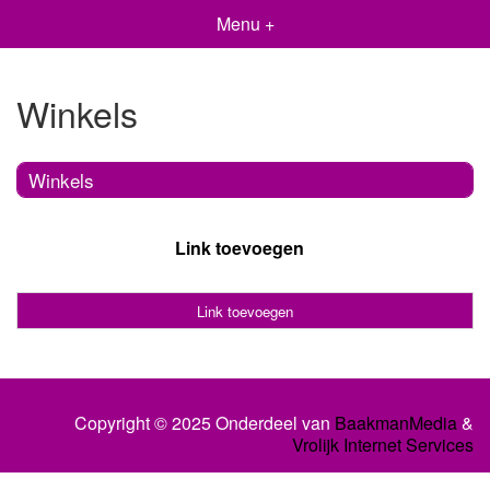
Menu +
Winkels
Winkels
Link toevoegen
Link toevoegen
Copyright © 2025 Onderdeel van
BaakmanMedia
&
Vrolijk Internet Services