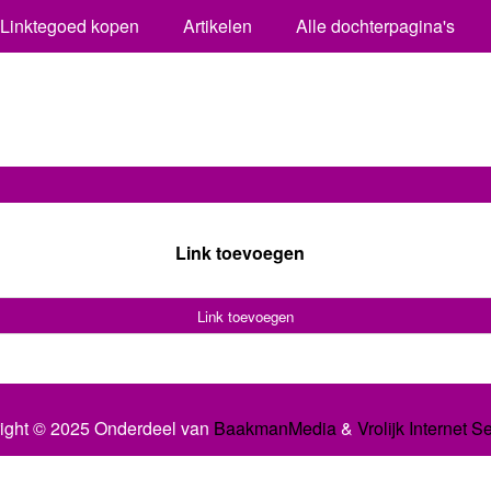
Linktegoed kopen
Artikelen
Alle dochterpagina's
Link toevoegen
Link toevoegen
ight © 2025 Onderdeel van
BaakmanMedia
&
Vrolijk Internet S